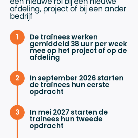
een nieuwe rol bij een nieuwe
Trainees een Traineedag
Projectdagen
afdeling, project of bij een ander
bedrijf
De Traineedag staat in het
teken van leren en
ontwikkelen
De trainees werken
gemiddeld 38 uur per week
mee op het project of op de
Tijdens deze dag wordt er
afdeling
niet gewerkt aan het
project of op de afdeling
In september 2026 starten
de trainees hun eerste
Er zijn trainingen,
opdracht
workshops en ook
bedrijfsbezoeken zijn
onderdeel van de
In mei 2027 starten de
Traineedagen
trainees hun tweede
opdracht