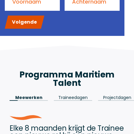
Voornaam
Achternaam
Volgende
Programma Maritiem
Talent
Meewerken
Traineedagen
Projectdagen
Elke 8 maanden krijgt de Trainee
Eén keer per maand hebben de
Eén keer per 8 maanden zijn er