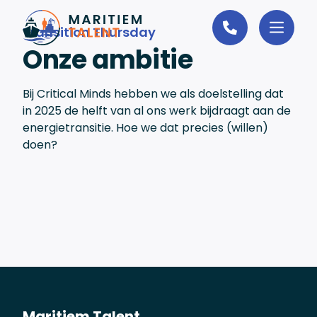
Ga naar de inhoud
Transition Thursday
Onze ambitie
Bij Critical
Minds
hebben we als doelstelling dat
in 2025
de helft
van
al
ons werk bijdraagt aan de
energietransitie. Hoe we dat precies (willen)
doen?
Maritiem Talent