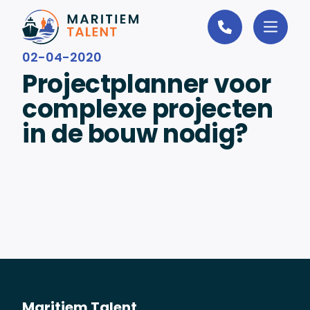
Ga naar de inhoud
02-04-2020
Projectplanner voor
complexe projecten
in de bouw nodig?
Maritiem Talent