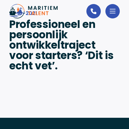
Ga naar de inhoud
21-10-2021
Professioneel en
persoonlijk
ontwikkeltraject
voor starters? ‘Dit is
echt vet’.