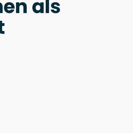
en als
t