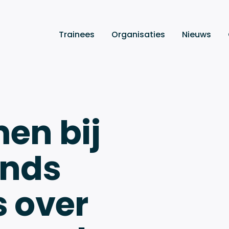
Trainees
Organisaties
Nieuws
en bij
inds
s over