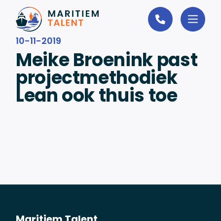
Ga naar de inhoud
10-11-2019
Meike Broenink past
projectmethodiek
Lean ook thuis toe
Maritiem Talent