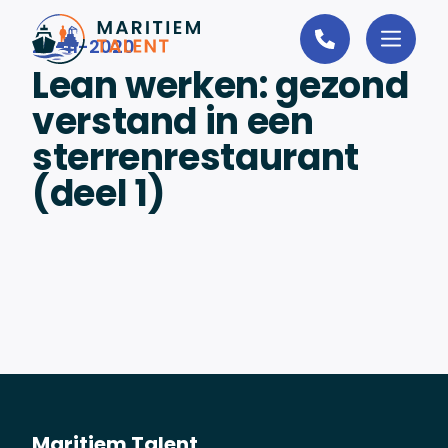
Ga naar de inhoud
26-11-2020
Lean werken: gezond
verstand in een
sterrenrestaurant
(deel 1)
Maritiem Talent