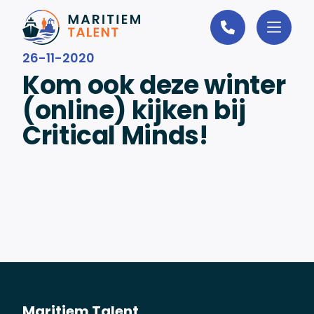
Ga naar de inhoud
26-11-2020
Kom ook deze winter
(online) kijken bij
Critical Minds!
Maritiem Talent