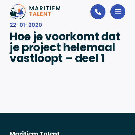
Ga naar de inhoud
22-01-2020
Hoe je voorkomt dat
je project helemaal
vastloopt – deel 1
Maritiem Talent