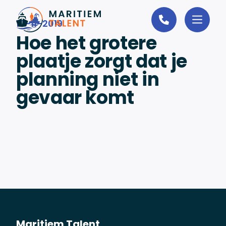
Ga naar de inhoud
10-11-2019
Hoe het grotere
plaatje zorgt dat je
planning niet in
gevaar komt
Maritiem Talent