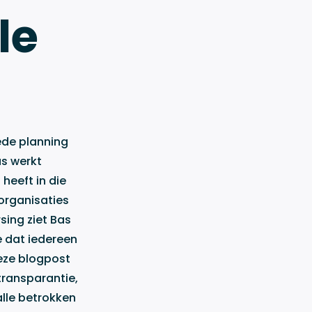
le
de planning
s werkt
 heeft in die
organisaties
ing ziet Bas
e dat iedereen
eze blogpost
transparantie,
lle betrokken