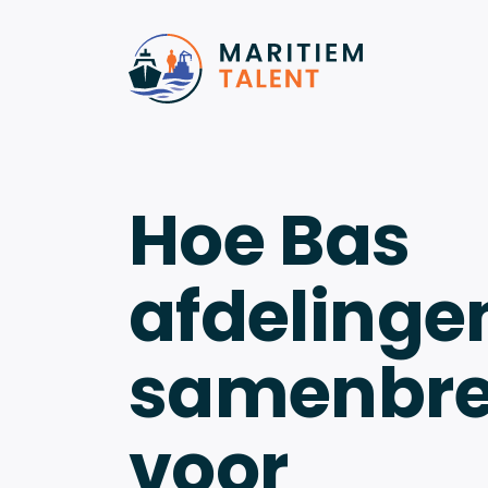
Ga naar de inhoud
Hoe Bas
afdelinge
samenbre
voor