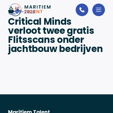
Ga naar de inhoud
14-07-2020
Critical Minds
verloot twee gratis
Flitsscans onder
jachtbouw bedrijven
Maritiem Talent