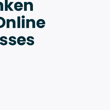
nken
 Online
sses