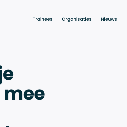
Trainees
Organisaties
Nieuws
je
n mee