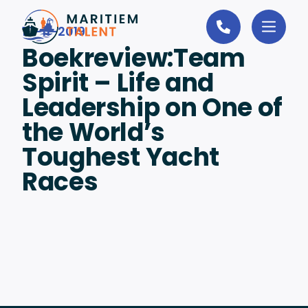
Ga naar de inhoud
10-11-2019
Boekreview:Team
Spirit – Life and
Leadership on One of
the World’s
Toughest Yacht
Races