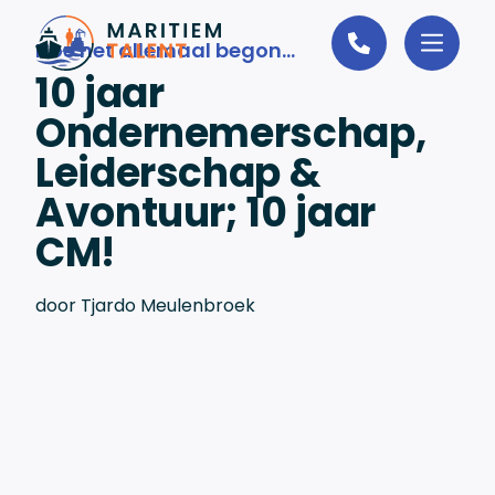
Ga naar de inhoud
Hoe het allemaal begon...
10 jaar
Ondernemerschap,
Leiderschap &
Avontuur; 10 jaar
CM!
door Tjardo Meulenbroek